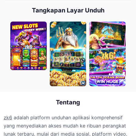
Tangkapan Layar Unduh
Tentang
zk6
adalah platform unduhan aplikasi komprehensif
yang menyediakan akses mudah ke ribuan perangkat
lunak terbaru, mulai dari media sosial, platform video,