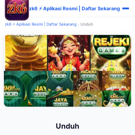
zk6 ⚡ Aplikasi Resmi | Daftar Sekarang
zk6 ⚡ Aplikasi Resmi | Daftar Sekarang
›
Unduh
Unduh